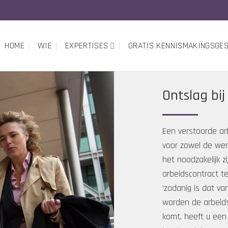
HOME
WIE
EXPERTISES
GRATIS KENNISMAKINGSGE
Ontslag bi
Een verstoorde ar
voor zowel de wer
het noodzakelijk 
arbeidscontract t
‘zodanig is dat va
worden de arbeids
komt, heeft u een 