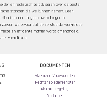
helder en realistisch te adviseren over de beste
idische stappen die we kunnen nemen. Geen
aar direct aan de slag om uw belangen te
 zorgen we ervoor dat de verstoorde werkrelatie
orrecte en efficiënte manier wordt afgehandeld,
eer vooruit kan.
NS
DOCUMENTEN
703
Algemene Voorwaarden
2
Rechtsgebiedenregister
Klachtenregeling
Disclaimer