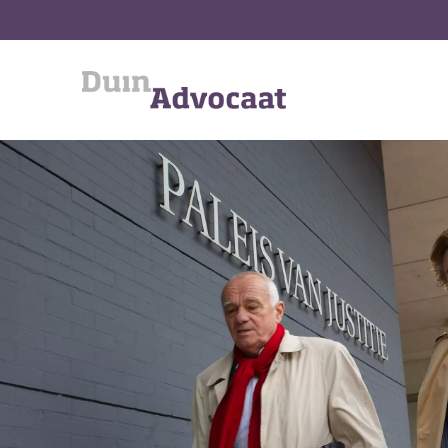
Ga
naar
inhoud