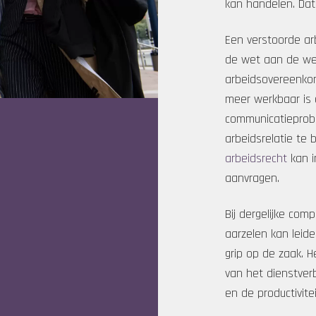
kan handelen. Dat
Een verstoorde arb
de wet aan de we
arbeidsovereenkom
meer werkbaar is 
communicatieprobl
arbeidsrelatie te
arbeidsrecht
kan i
aanvragen.
Bij dergelijke comp
aarzelen kan leide
grip op de zaak. H
van het dienstver
en de productivitei