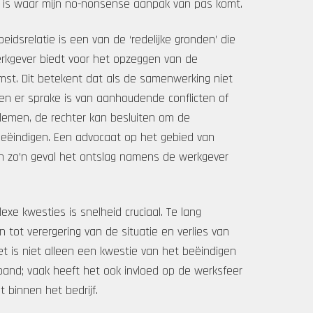
 is waar mijn no-nonsense aanpak van pas komt.
eidsrelatie is een van de ‘redelijke gronden’ die
rkgever biedt voor het opzeggen van de
st. Dit betekent dat als de samenwerking niet
en er sprake is van aanhoudende conflicten of
emen, de rechter kan besluiten om de
 beëindigen. Een advocaat op het gebied van
n zo’n geval het ontslag namens de werkgever
lexe kwesties is snelheid cruciaal. Te lang
n tot verergering van de situatie en verlies van
et is niet alleen een kwestie van het beëindigen
band; vaak heeft het ook invloed op de werksfeer
t binnen het bedrijf.