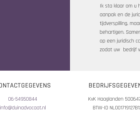
Ik sta klaar om u 
aanpak en de jur
tijdverspilling, m
behartigen. Samen
op een juridisch c
zodat uw bedrijf w
ONTACTGEGEVENS
BEDRIJFSGEGEVE
06-54950844
KvK Haaglanden 50064
info@duinadvocaat.nl
BTW-ID NL001719127B1