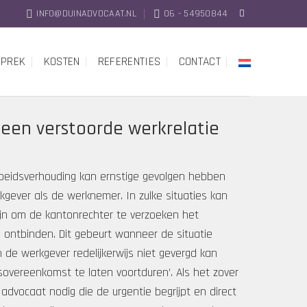
INFO@DUINADVOCAAT.NL
06 - 54950844
SPREK
KOSTEN
REFERENTIES
CONTACT
j een verstoorde werkrelatie
beidsverhouding kan ernstige gevolgen hebben
kgever als de werknemer. In zulke situaties kan
zijn om de kantonrechter te verzoeken het
e ontbinden. Dit gebeurt wanneer de situatie
n de werkgever redelijkerwijs niet gevergd kan
overeenkomst te laten voortduren’. Als het zover
advocaat nodig die de urgentie begrijpt en direct