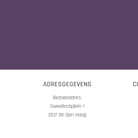
ADRESGEGEVENS
C
Bezoekadres:
Sweelinckplein 1
2517 GK Den Haag