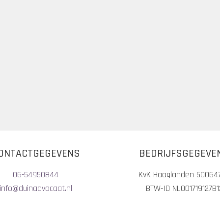
ONTACTGEGEVENS
BEDRIJFSGEGEVE
06-54950844
KvK Haaglanden 50064
info@duinadvocaat.nl
BTW-ID NL001719127B1