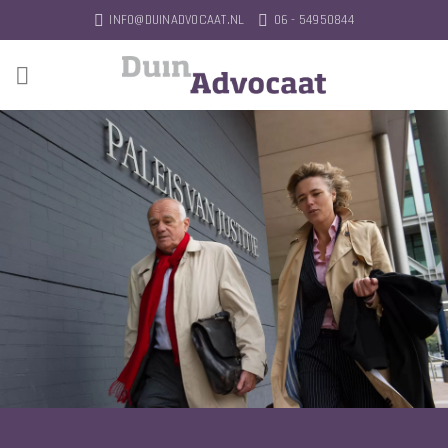
Skip
INFO@DUINADVOCAAT.NL
06 - 54950844
to
content