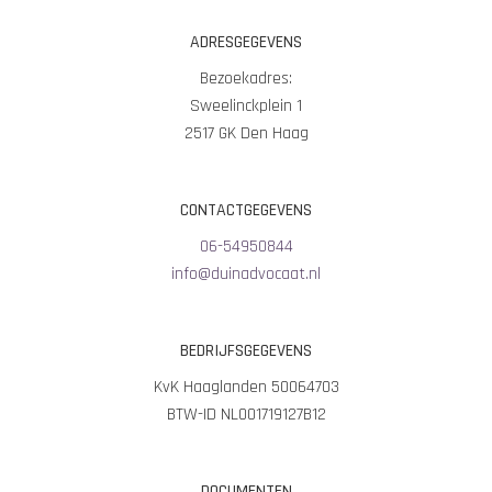
ADRESGEGEVENS
Bezoekadres:
Sweelinckplein 1
2517 GK Den Haag
CONTACTGEGEVENS
06-54950844
info@duinadvocaat.nl
BEDRIJFSGEGEVENS
KvK Haaglanden 50064703
BTW-ID NL001719127B12
DOCUMENTEN