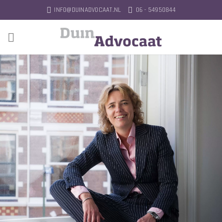
Ga
INFO@DUINADVOCAAT.NL
06 - 54950844
naar
inhoud