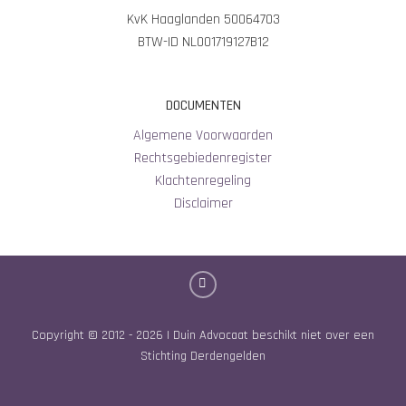
KvK Haaglanden 50064703
BTW-ID NL001719127B12
DOCUMENTEN
Algemene Voorwaarden
Rechtsgebiedenregister
Klachtenregeling
Disclaimer
Copyright © 2012 - 2026 | Duin Advocaat beschikt niet over een
Stichting Derdengelden