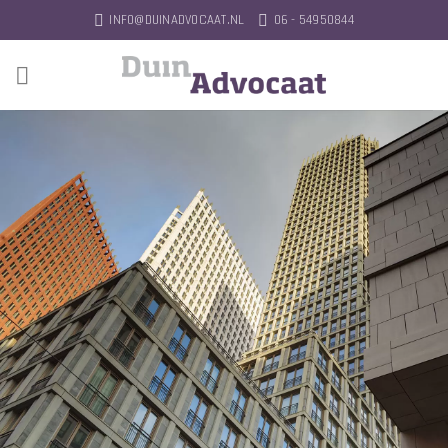
Ga
INFO@DUINADVOCAAT.NL
06 - 54950844
naar
inhoud