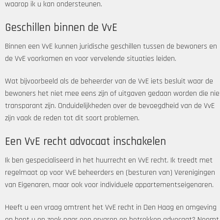
waarop ik u kan ondersteunen.
Geschillen binnen de VvE
Binnen een VvE kunnen juridische geschillen tussen de bewoners en
de VvE voorkomen en voor vervelende situaties leiden.
Wat bijvoorbeeld als de beheerder van de VvE iets besluit waar de
bewoners het niet mee eens zijn of uitgaven gedaan worden die nie
transparant zijn. Onduidelijkheden over de bevoegdheid van de VvE
zijn vaak de reden tot dit soort problemen.
Een VvE recht advocaat inschakelen
Ik ben gespecialiseerd in het huurrecht en VvE recht. Ik treedt met
regelmaat op voor VvE beheerders en (besturen van) Verenigingen
van Eigenaren, maar ook voor individuele appartementseigenaren.
Heeft u een vraag omtrent het VvE recht in Den Haag en omgeving
en bent u op zoek naar een ervaren en betrokken advocaat? Neemt