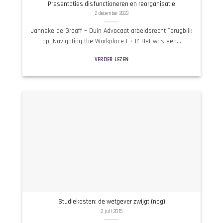
Presentaties disfunctioneren en reorganisatie
2 december 2023
Janneke de Graaff – Duin Advocaat arbeidsrecht Terugblik
op ‘Navigating the Workplace I + II’ Het was een...
VERDER LEZEN
Studiekosten: de wetgever zwijgt (nog)
2 juli 2015