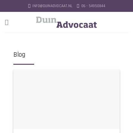
Ga
INFO@DUINADVOCAAT.NL
06 - 54950844
naar
inhoud
Blog